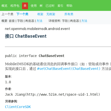
概览
程序包
类
使用
树
已过时
索引
帮助
上一个类
下一个类
框架
无框架
所有类
概要:
嵌套 |
字段 |
构造器 |
方法
详细资料:
字段 |
构造器 |
方法
net.openmob.mobileimsdk.android.event
接口 ChatBaseEvent
public interface 
ChatBaseEvent
MobileIMSDK的基础通信消息的回调事件接口（如：登陆成功事
实现此接口后，通过
#setChatBaseEvent(ChatBaseEvent)
方法
版本:
1.0
作者:
Jack Jiang(http://www.52im.net/space-uid-1.html)
另请参阅:
ClientCoreSDK