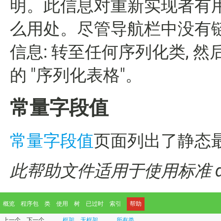
明。此信息对重新实现者有用,
么用处。尽管导航栏中没有链
信息: 转至任何序列化类, 然
的 "序列化表格"。
常量字段值
常量字段值
页面列出了静态
此帮助文件适用于使用标准 doc
概览
程序包
类
使用
树
已过时
索引
帮助
上一个
下一个
框架
无框架
所有类