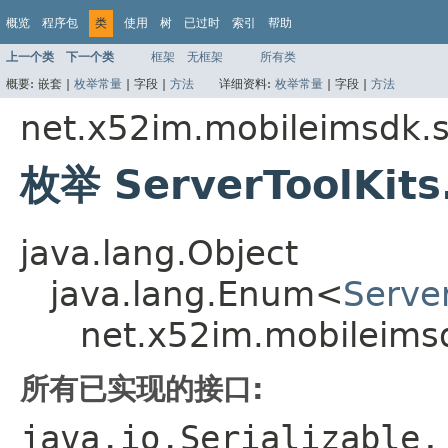
概览
程序包
类
使用
树
已过时
索引
帮助
上一个类
下一个类
框架
无框架
所有类
概要:
嵌套 |
枚举常量
|
字段 |
方法
详细资料:
枚举常量
|
字段 |
方法
net.x52im.mobileimsdk.se
枚举 ServerToolKit
java.lang.Object
java.lang.Enum<
Serve
net.x52im.mobileimsd
所有已实现的接口:
java.io.Serializable,