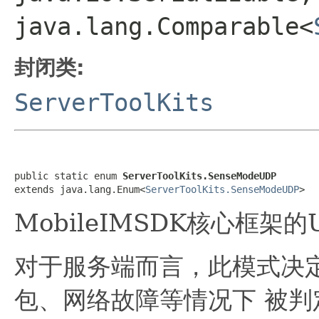
java.lang.Comparable<
封闭类:
ServerToolKits
public static enum 
ServerToolKits.SenseModeUDP
extends java.lang.Enum<
ServerToolKits.SenseModeUDP
>
MobileIMSDK核心框架
对于服务端而言，此模式决
包、网络故障等情况下 被