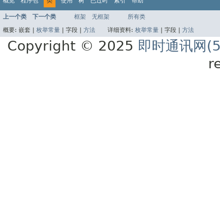
概览
程序包
类
使用
树
已过时
索引
帮助
上一个类
下一个类
框架
无框架
所有类
概要:
嵌套 |
枚举常量
|
字段 |
方法
详细资料:
枚举常量
|
字段 |
方法
Copyright © 2025
即时通讯网(52
r