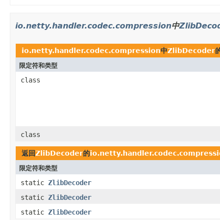
io.netty.handler.codec.compression
中
ZlibDeco
io.netty.handler.codec.compression
中
ZlibDecoder
限定符和类型
class
class
返回
ZlibDecoder
的
io.netty.handler.codec.compress
限定符和类型
static
ZlibDecoder
static
ZlibDecoder
static
ZlibDecoder