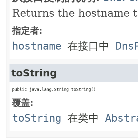
Returns the hostname th
指定者:
hostname
在接口中
Dns
toString
public java.lang.String toString()
覆盖:
toString
在类中
Abstr