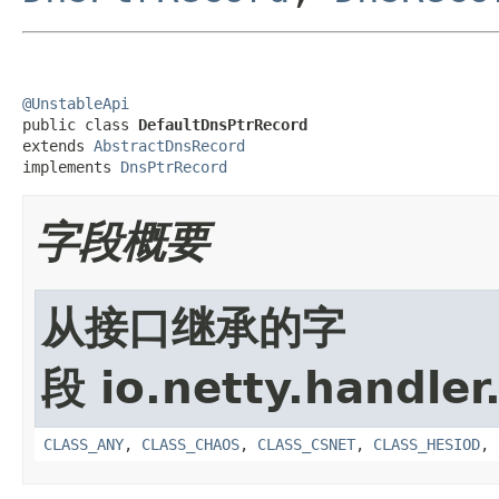
@UnstableApi

public class 
DefaultDnsPtrRecord
extends 
AbstractDnsRecord
implements 
DnsPtrRecord
字段概要
从接口继承的字
段 io.netty.handler
CLASS_ANY
,
CLASS_CHAOS
,
CLASS_CSNET
,
CLASS_HESIOD
,