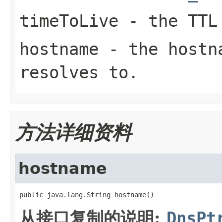
timeToLive
- the TTL 
hostname
- the hostna
resolves to.
方法详细资料
hostname
public java.lang.String hostname()
从接口复制的说明:
DnsPt