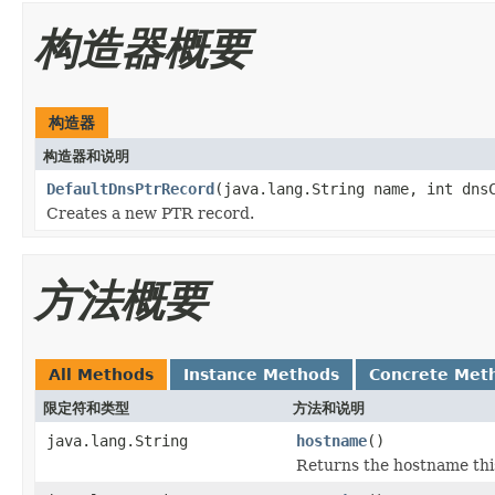
构造器概要
构造器
构造器和说明
DefaultDnsPtrRecord
(java.lang.String name, int dns
Creates a new PTR record.
方法概要
All Methods
Instance Methods
Concrete Met
限定符和类型
方法和说明
java.lang.String
hostname
()
Returns the hostname thi