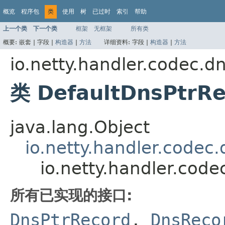
概览
程序包
类
使用
树
已过时
索引
帮助
上一个类
下一个类
框架
无框架
所有类
概要:
嵌套 |
字段 |
构造器
|
方法
详细资料:
字段 |
构造器
|
方法
io.netty.handler.codec.d
类 DefaultDnsPtrR
java.lang.Object
io.netty.handler.codec
io.netty.handler.cod
所有已实现的接口:
DnsPtrRecord
,
DnsReco