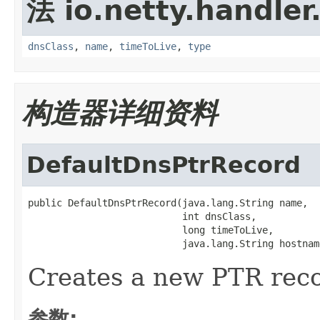
法 io.netty.handler
dnsClass
,
name
,
timeToLive
,
type
构造器详细资料
DefaultDnsPtrRecord
public DefaultDnsPtrRecord(java.lang.String name,

                           int dnsClass,

                           long timeToLive,

                           java.lang.String hostnam
Creates a new PTR reco
参数: