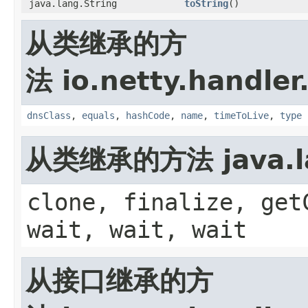
java.lang.String
toString
()
从类继承的方
法 io.netty.handler
dnsClass
,
equals
,
hashCode
,
name
,
timeToLive
,
type
从类继承的方法 java.la
clone, finalize, get
wait, wait, wait
从接口继承的方