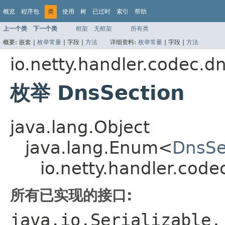
概览
程序包
类
使用
树
已过时
索引
帮助
上一个类
下一个类
框架
无框架
所有类
概要:
嵌套 |
枚举常量
|
字段 |
方法
详细资料:
枚举常量
|
字段 |
方法
io.netty.handler.codec.d
枚举 DnsSection
java.lang.Object
java.lang.Enum<
DnsSe
io.netty.handler.cod
所有已实现的接口:
java.io.Serializable,