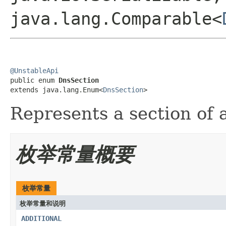
java.lang.Comparable<
@UnstableApi

public enum 
DnsSection
extends java.lang.Enum<
DnsSection
>
Represents a section of 
枚举常量概要
枚举常量
枚举常量和说明
ADDITIONAL