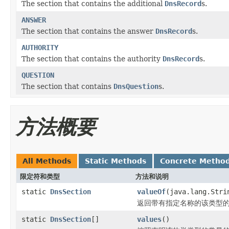
The section that contains the additional
DnsRecord
s.
ANSWER
The section that contains the answer
DnsRecord
s.
AUTHORITY
The section that contains the authority
DnsRecord
s.
QUESTION
The section that contains
DnsQuestion
s.
方法概要
All Methods
Static Methods
Concrete Metho
限定符和类型
方法和说明
static
DnsSection
valueOf
(java.lang.Stri
返回带有指定名称的该类型
static
DnsSection
[]
values
()