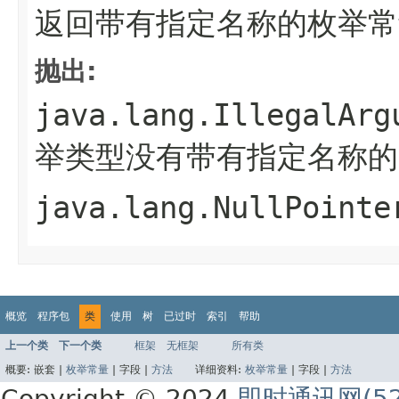
返回带有指定名称的枚举常
抛出:
java.lang.IllegalArg
举类型没有带有指定名称的
java.lang.NullPointe
概览
程序包
类
使用
树
已过时
索引
帮助
上一个类
下一个类
框架
无框架
所有类
概要:
嵌套 |
枚举常量
|
字段 |
方法
详细资料:
枚举常量
|
字段 |
方法
Copyright © 2024
即时通讯网(52