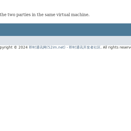
he two parties in the same virtual machine.
pyright © 2024
即时通讯网(52im.net) - 即时通讯开发者社区
. All rights reserv