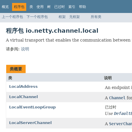
概览
程序包
类
使用
树
已过时
索引
帮助
上一个程序包
下一个程序包
框架
无框架
所有类
程序包 io.netty.channel.local
A virtual transport that enables the communication between t
请参阅:
说明
类概要
类
说明
LocalAddress
An endpoint i
LocalChannel
A
Channel
for
LocalEventLoopGroup
已过时
Use
Default
LocalServerChannel
A
ServerCha